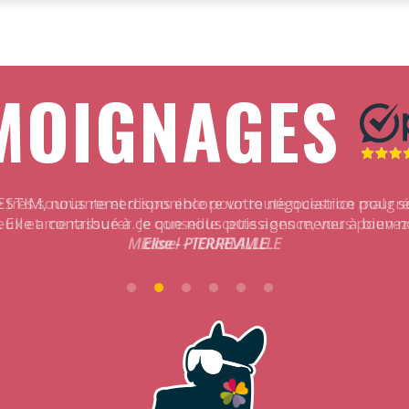
MOIGNAGES
ESTIM, nous remercions encore votre négociatrice pour 
 Elle a contribué à ce que nous puissions mener à bien n
Christian - CHERBOURG
Mickael - TOURLAVILLE
Jérémy - CHERBOURG
Elise - PIERREVILLE
Véronique - CHERBOURG
Audrey - LA GLACERIE